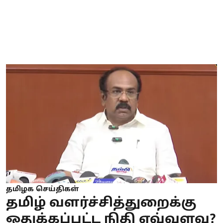
தமிழக செய்திகள்
தமிழ் வளர்ச்சித்துறைக்கு
ஒதுக்கப்பட்ட நிதி எவ்வளவு?