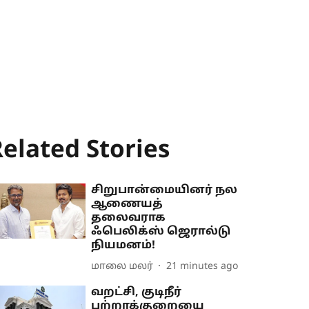
elated Stories
சிறுபான்மையினர் நல
ஆணையத்
தலைவராக
ஃபெலிக்ஸ் ஜெரால்டு
நியமனம்!
மாலை மலர்
21 minutes ago
வறட்சி, குடிநீர்
பற்றாக்குறையை