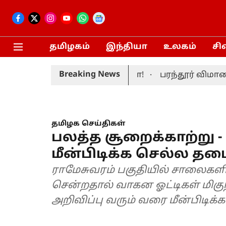
தமிழகம்
இந்தியா
உலகம்
சி
Breaking News
தலமைச்சர் மனைவி சங்கீதா!
பரந்தூர் விமான நிலை
தமிழக செய்திகள்
பலத்த சூறைக்காற்று -
மீன்பிடிக்க செல்ல தட
ராமேசுவரம் பகுதியில் சாலைகளி
சென்றதால் வாகன ஓட்டிகள் மிகு
அறிவிப்பு வரும் வரை மீன்பிடிக்