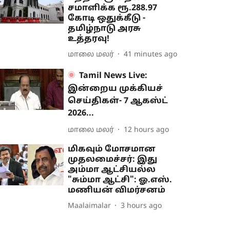
சமாளிக்க ரூ.288.97
கோடி ஒதுக்கீடு -
தமிழ்நாடு அரசு
உத்தரவு!
மாலை மலர்
41 minutes ago
Tamil News Live:
இன்றைய முக்கியச்
செய்திகள்- 7 ஆகஸ்ட்
2026...
மாலை மலர்
12 hours ago
மிகவும் மோசமான
முதலமைச்சர்: இது
அம்மா ஆட்சியல்ல
"சும்மா ஆட்சி": ஓ.எஸ்.
மணியன் விமர்சனம்
Maalaimalar
3 hours ago