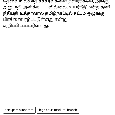
தேவையில்லாத சச்சரவுகளை தவிர்க்கவே, அங்கு
அனுமதி அளிக்கப்படவில்லை. உயர்நீதிமன்ற தனி
நீதிபதி உத்தரவால் தமிழ்நாட்டில் சட்டம் ஒழுங்கு
பிரச்னை ஏற்பட்டுள்ளது என்று
குறிப்பிடப்பட்டுள்ளது.
thiruparankundram
high court madurai branch