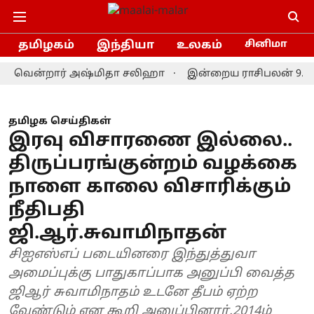
தமிழகம்
இந்தியா
உலகம்
சினிமா
வென்றார் அஷ்மிதா சலிஹா
இன்றைய ராசிபலன் 9.8.2026: இவ
தமிழக செய்திகள்
இரவு விசாரணை இல்லை..
திருப்பரங்குன்றம் வழக்கை
நாளை காலை விசாரிக்கும்
நீதிபதி
ஜி.ஆர்.சுவாமிநாதன்
சிஐஎஸ்எப் படையினரை இந்துத்துவா
அமைப்புக்கு பாதுகாப்பாக அனுப்பி வைத்த
ஜிஆர் சுவாமிநாதம் உடனே தீபம் ஏற்ற
வேண்டும் என கூறி அனுப்பினார்.2014ம்