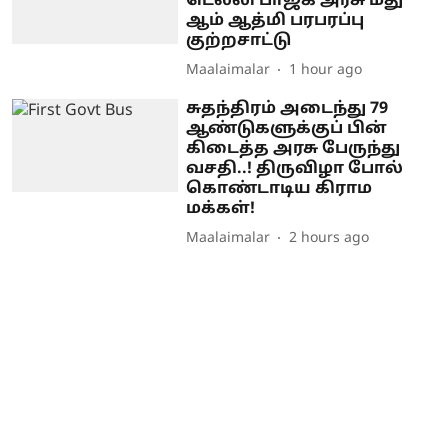
டெல்லி பாஜக அரசு மீது
ஆம் ஆத்மி பரபரப்பு
குற்றசாட்டு
Maalaimalar
1 hour ago
சுதந்திரம் அடைந்து 79
ஆண்டுகளுக்குப் பின்
கிடைத்த அரசு பேருந்து
வசதி..! திருவிழா போல்
கொண்டாடிய கிராம
மக்கள்!
Maalaimalar
2 hours ago