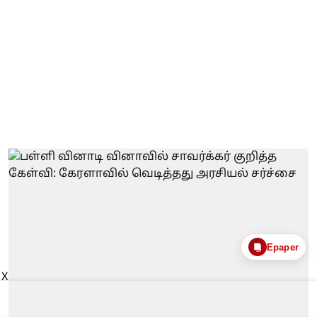
Epaper
X