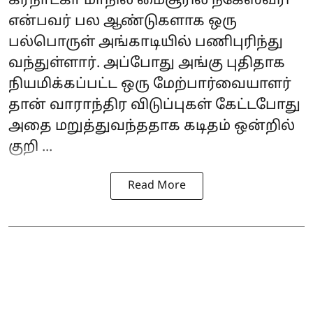
கர்நாடகா மாநில மைசூரில் நகேஸ்வரி
என்பவர் பல ஆண்டுகளாக ஒரு
பல்பொருள் அங்காடியில் பணிபுரிந்து
வந்துள்ளார். அப்போது அங்கு புதிதாக
நியமிக்கப்பட்ட ஒரு மேற்பார்வையாளர்
தான் வாராந்திர விடுப்புகள் கேட்டபோது
அதை மறுத்துவந்ததாக கடிதம் ஒன்றில்
குறி ...
Read More