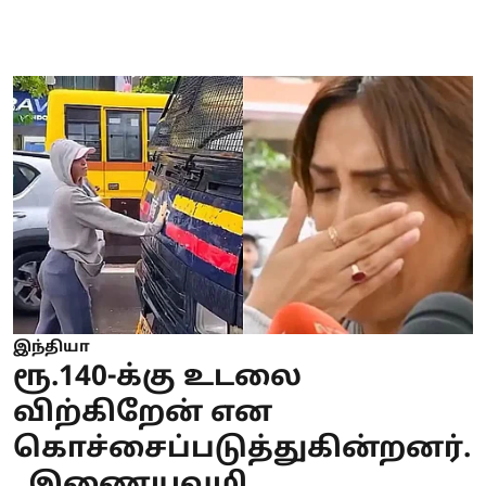
இந்தியா
ரூ.140-க்கு உடலை
விற்கிறேன் என
கொச்சைப்படுத்துகின்றனர்.
. இணையவழி