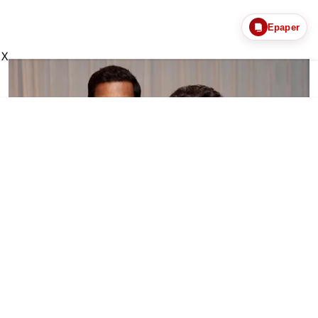
Epaper
X
சினிமா செய்திகள்
‘நடிகர் சங்க கட்டிடத்தை
முதலமைச்சர் விஜய்தான்
திறந்து வைப்பார்’ - விஷால்!