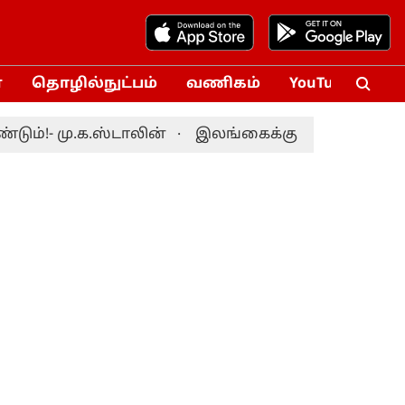
்
தொழில்நுட்பம்
வணிகம்
YouTube
Vox
- மு.க.ஸ்டாலின்
இலங்கைக்கு எதிரான டெஸ்ட் தொட