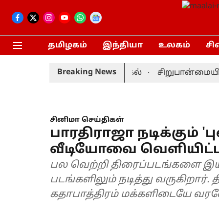
தமிழகம்
இந்தியா
உலகம்
சி
Breaking News
முன்னணி வீரர் திடீர் விலகல்
சிறுபான்மையினர் 
சினிமா செய்திகள்
பாரதிராஜா நடிக்கும் 'பு
வீடியோவை வெளியிட்ட 
பல வெற்றி திரைப்படங்களை இய
படங்களிலும் நடித்து வருகிறார். திருச்சிற்றம்பலம் படத்தில் இவரது
கதாபாத்திரம் மக்களிடையே வரவ