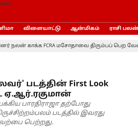
னிமா
விளையாட்டு
ஆன்மிகம்
ராசி பலன
நலன் காக்க FCRA மசோதாவை திரும்பப் பெற வேண்டும்!
லவர்' படத்தின் First Look
ஏ.ஆர்.ரகுமான்
க்கிய பாரதிராஜா தற்போது
ேற்பை பெற்றது.