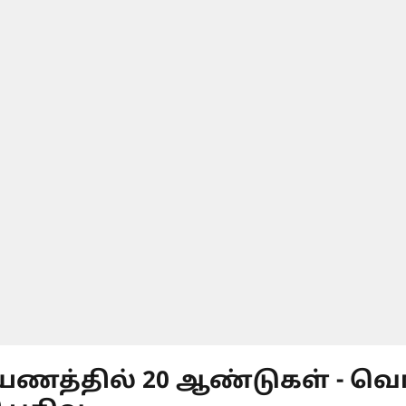
யணத்தில் 20 ஆண்டுகள் - வெங்