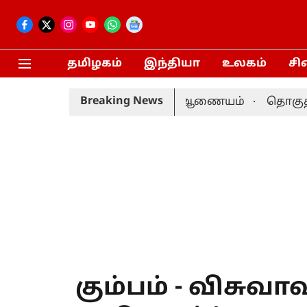
தமிழகம்
இந்தியா
உலகம்
சி
Breaking News
0-ம் தேதி நடைபெறும்: தேர்தல் ஆணையம்
தொகுதி 
கும்பம் - விசுவா