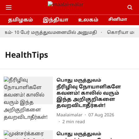
தமிழகம்
இந்தியா
உலகம்
சினிமா
க்கம்- 10 பேர் மருத்துவமனையில் அனுமதி
கொரியா மாஸ்ட
HealthTips
பொது மருத்துவம்
நீரிழிவு நோயாளிகளே
கவனம்! காலில் வரும்
இந்த அறிகுறிகளை
தவறவிடாதீர்கள்!
Maalaimalar
07 Aug 2026
2
min read
பொது மருத்துவம்