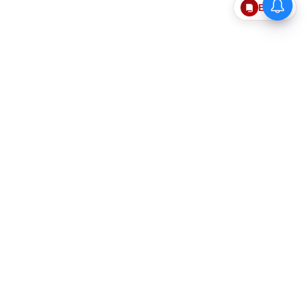
Epaper
தொடர்புகொள்ள
எங்களைப்பற்றி
விதிமுறைகளும் நிபந்தனைகளும்