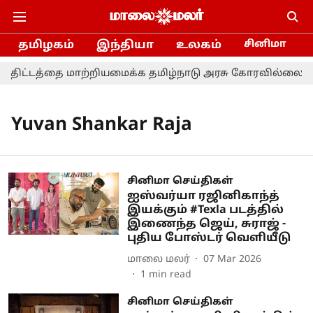
தமிழகம்
இந்தியா
உலகம்
சினிமா
திட்டத்தை மாற்றியமைக்க தமிழ்நாடு அரசு கோரவில்லை - நா
Yuvan Shankar Raja
சினிமா செய்திகள்
ஐஸ்வர்யா ரஜினிகாந்த்
இயக்கும் #Texla படத்தில்
இணைந்த ஜெய், சுராஜ் -
புதிய போஸ்டர் வெளியீடு
மாலை மலர்
07 Mar 2026
1
min read
சினிமா செய்திகள்