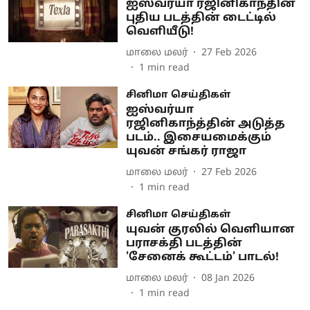
ஐஸ்வர்யா ரஜினிகாந்தின்
புதிய படத்தின் டைட்டில்
வெளியீடு!
மாலை மலர்
27 Feb 2026
1
min read
சினிமா செய்திகள்
ஐஸ்வர்யா
ரஜினிகாந்த்தின் அடுத்த
படம்.. இசையமைக்கும்
யுவன் சங்கர் ராஜா
மாலை மலர்
27 Feb 2026
1
min read
சினிமா செய்திகள்
யுவன் குரலில் வெளியான
பராசக்தி படத்தின்
'சேனைக் கூட்டம்' பாடல்!
மாலை மலர்
08 Jan 2026
1
min read