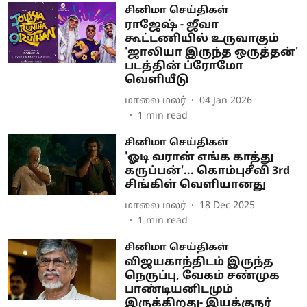
சினிமா செய்திகள்
ராஜேஷ் - ஜீவா
கூட்டணியில் உருவாகும்
'ஜாலியா இருந்த ஒருத்தன்'
படத்தின் ப்ரோமோ
வெளியீடு
மாலை மலர்
04 Jan 2026
1
min read
சினிமா செய்திகள்
'ஓடி வரான் எங்க காத்து
கருப்பன்'... கொம்புசீவி 3rd
சிங்கிள் வெளியானது
மாலை மலர்
18 Dec 2025
1
min read
சினிமா செய்திகள்
விஜயகாந்திடம் இருந்த
நெருப்பு, வேகம் சண்முக
பாண்டியனிடமும்
இருக்கிறது- இயக்குநர்