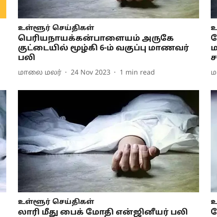
உள்ளூர் செய்திகள்
உ
பெரியநாயக்கன்பாளையம் அருகே
க
குட்டையில் மூழ்கி 6-ம் வகுப்பு மாணவர்
ம
பலி
ச
மாலை மலர்
24 Nov 2023
1
min read
ம
உள்ளூர் செய்திகள்
உ
லாரி மீது பைக் மோதி என்ஜினீயர் பலி
க