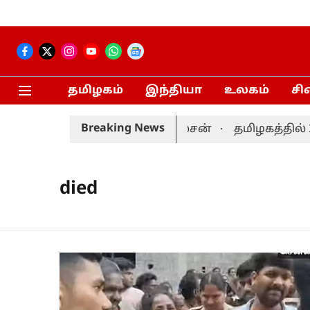
தமிழகம்
இந்தியா
உலகம்
சி
Breaking News
ப் வழங்கும் திட்டம்-மரிய வில்சன்
தமிழகத்தில் 3,734
died