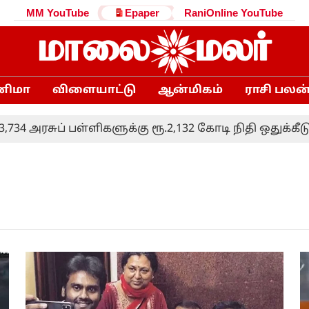
MM YouTube
Epaper
RaniOnline YouTube
னிமா
விளையாட்டு
ஆன்மிகம்
ராசி பலன
 அரசுப் பள்ளிகளுக்கு ரூ.2,132 கோடி நிதி ஒதுக்கீடு: 