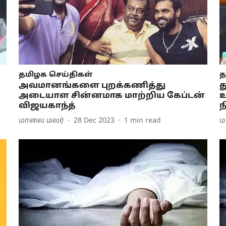
தமிழக செய்திகள்
த
அவமானங்களை புறக்கணித்து
த
அடையாள சின்னமாக மாற்றிய கேப்டன்
உ
விஜயகாந்த்
ந
மாலை மலர்
28 Dec 2023
1
min read
ம