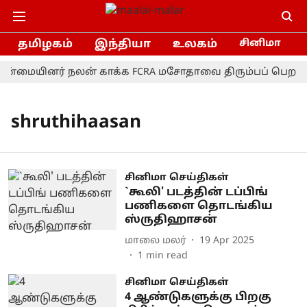
தமிழகம்
இந்தியா
உலகம்
சினிமா
ன்மையினர் நலன் காக்க FCRA மசோதாவை திரும்பப் பெற வேண
shruthihaasan
சினிமா செய்திகள்
`கூலி' படத்தின் டப்பிங்
பணிகளை தொடங்கிய
ஸ்ருதிஹாசன்
மாலை மலர்
19 Apr 2025
1
min read
சினிமா செய்திகள்
4 ஆண்டுகளுக்கு பிறகு