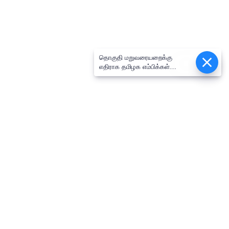
தொகுதி மறுவரையறைக்கு
Epaper
எதிராக தமிழக எம்பிக்கள்
கூட்டத்தில் ஒருமனதாக தீர்மானம்
நிறைவேற்றம்: திருமாவளவன் எம்பி
பேட்டி!