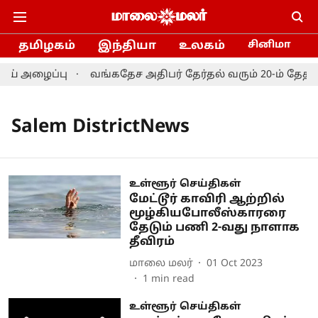
தமிழகம்
இந்தியா
உலகம்
சினிமா
் அழைப்பு
வங்கதேச அதிபர் தேர்தல் வரும் 20-ம் தேத
Salem DistrictNews
உள்ளூர் செய்திகள்
மேட்டூர் காவிரி ஆற்றில்
மூழ்கியபோலீஸ்காரரை
தேடும் பணி 2-வது நாளாக
தீவிரம்
மாலை மலர்
01 Oct 2023
1
min read
உள்ளூர் செய்திகள்