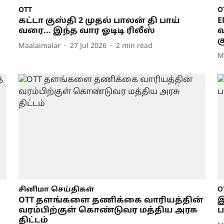
OTT
O
கட்டா குஸ்தி 2 முதல் பாலன் தி பாய்
E
வரை... இந்த வார ஓடிடி ரிலீஸ்
வ
க
Maalaimalar
27 Jul 2026
2
min read
M
சினிமா செய்திகள்
O
OTT தளங்களை தணிக்கை வாரியத்தின்
இ
வரம்பிற்குள் கொண்டுவர மத்திய அரசு
ப
திட்டம்