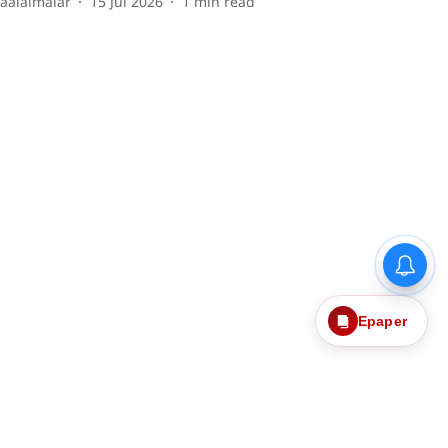
aalaimalar
15 Jul 2026
1
min read
Epaper