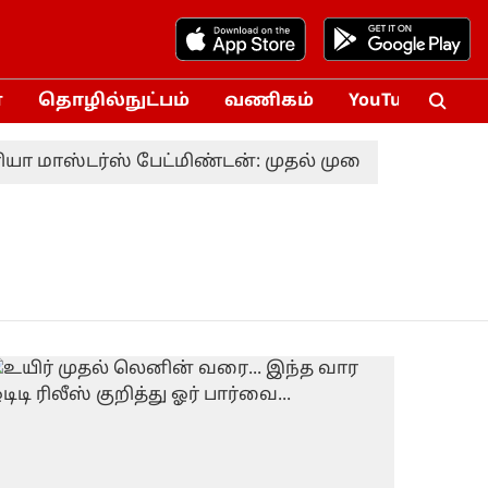
்
தொழில்நுட்பம்
வணிகம்
YouTube
Vox
 மாஸ்டர்ஸ் பேட்மிண்டன்: முதல் முறையாக சாம்பியன