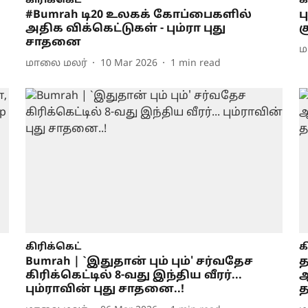
கிரிக்கெட்
க
#Bumrah டி20 உலகக் கோப்பைகளில்
ப
அதிக விக்கெட்டுகள் - பும்ரா புது
ச
சாதனை
ம
மாலை மலர்
10 Mar 2026
1
min read
கிரிக்கெட்
க
Bumrah | `இதுதான் பும் பும்' சர்வதேச
த
கிரிக்கெட்டில் 8-வது இந்திய வீரர்...
ஆ
பும்ராவின் புது சாதனை..!
த