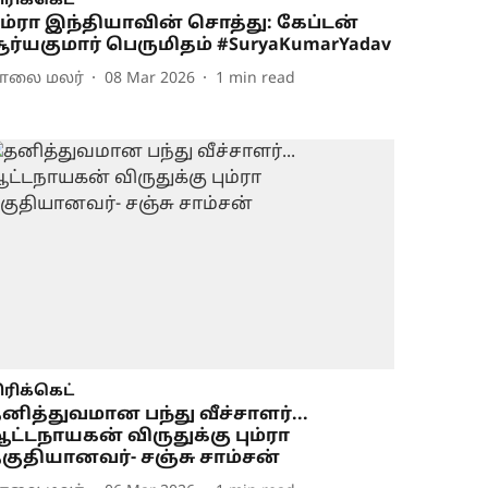
ிரிக்கெட்
ும்ரா இந்தியாவின் சொத்து: கேப்டன்
ூர்யகுமார் பெருமிதம் #SuryaKumarYadav
ாலை மலர்
08 Mar 2026
1
min read
ிரிக்கெட்
னித்துவமான பந்து வீச்சாளர்...
ட்டநாயகன் விருதுக்கு பும்ரா
குதியானவர்- சஞ்சு சாம்சன்