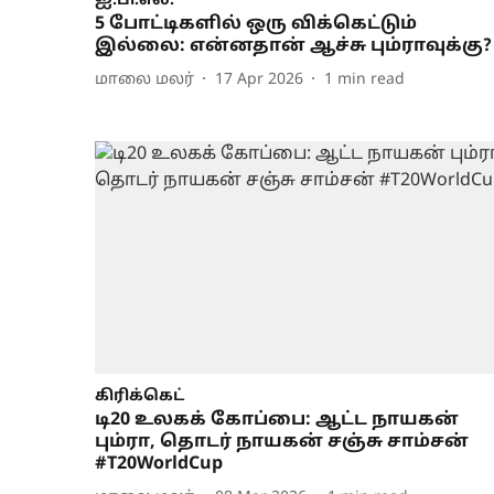
ஐ.பி.எல்.
5 போட்டிகளில் ஒரு விக்கெட்டும்
இல்லை: என்னதான் ஆச்சு பும்ராவுக்கு?
மாலை மலர்
17 Apr 2026
1
min read
கிரிக்கெட்
டி20 உலகக் கோப்பை: ஆட்ட நாயகன்
பும்ரா, தொடர் நாயகன் சஞ்சு சாம்சன்
#T20WorldCup