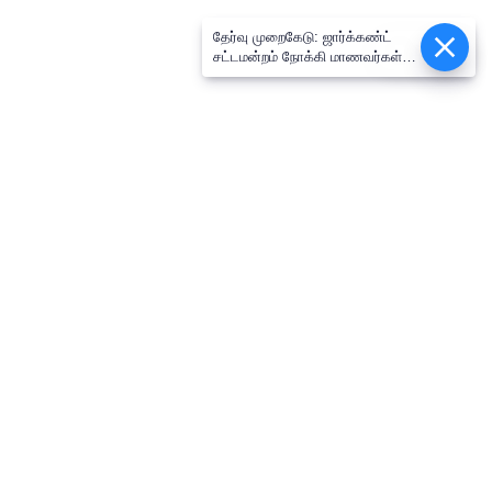
தேர்வு முறைகேடு: ஜார்க்கண்ட்
Epaper
சட்டமன்றம் நோக்கி மாணவர்கள்
பேரணி.. முதல்வர் வீட்டை
முற்றுகையிட முயன்ற எதிர்க்கட்சி
தலைவர் கைது
தொடர்புகொள்ள
எங்களைப்பற்றி
விதிமுறைகளும் நிபந்தனைகளும்
தனித்தன்மை பாதுகாப்பு
Web Ad Tariff