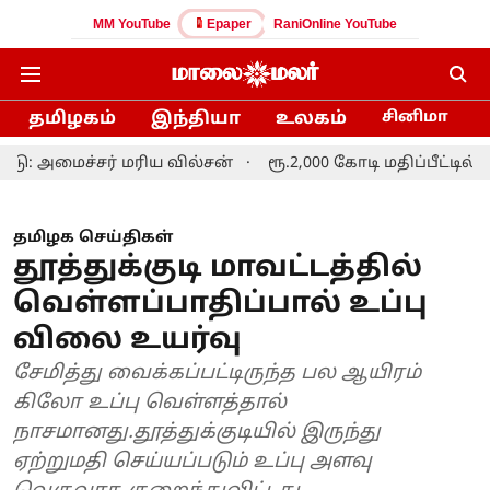
MM YouTube
Epaper
RaniOnline YouTube
தமிழகம்
இந்தியா
உலகம்
சினிமா
ச்சர் மரிய வில்சன்
ரூ.2,000 கோடி மதிப்பீட்டில் லேப்டாப் 
தமிழக செய்திகள்
தூத்துக்குடி மாவட்டத்தில்
வெள்ளப்பாதிப்பால் உப்பு
விலை உயர்வு
சேமித்து வைக்கப்பட்டிருந்த பல ஆயிரம்
கிலோ உப்பு வெள்ளத்தால்
நாசமானது.தூத்துக்குடியில் இருந்து
ஏற்றுமதி செய்யப்படும் உப்பு அளவு