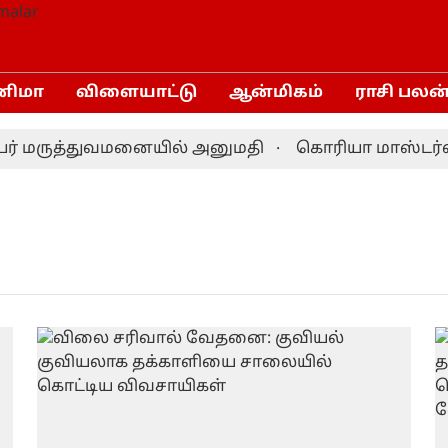
னிமா
விளையாட்டு
ஆன்மிகம்
ராசி பலன
பேர் மருத்துவமனையில் அனுமதி
கொரியா மாஸ்டர்ஸ் 