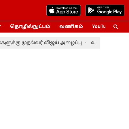
்
தொழில்நுட்பம்
வணிகம்
YouTube
Vox
முதல்வர் விஜய் அழைப்பு
வங்கதேச அதிபர் தேர்