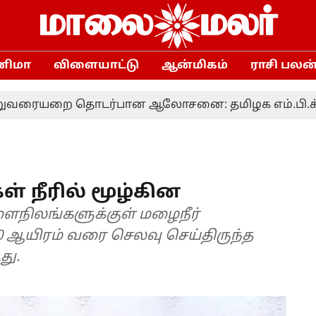
னிமா
விளையாட்டு
ஆன்மிகம்
ராசி பலன
றை தொடர்பான ஆலோசனை: தமிழக எம்.பி.க்களுக்கு 
கள் நீரில் மூழ்கின
விளைநிலங்களுக்குள் மழைநீர்
ூ.30 ஆயிரம் வரை செலவு செய்திருந்த
து.