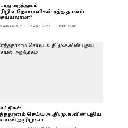
ொது மருத்துவம்
ீரிழிவு நோயாளிகள் ரத்த தானம்
ெய்யலாமா?
ாலை மலர்
12 Apr 2023
1
min read
ெய்திகள்
த்ததானம் செய்ய அ.தி.மு.க.வின் புதிய
ெயலி அறிமுகம்