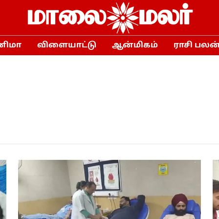
னிமா
விளையாட்டு
ஆன்மிகம்
ராசி பலன