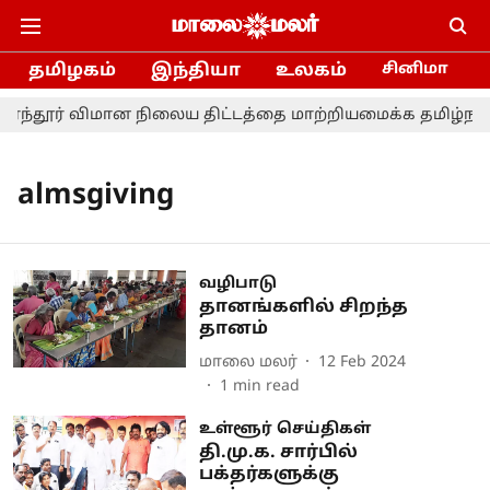
தமிழகம்
இந்தியா
உலகம்
சினிமா
ரந்தூர் விமான நிலைய திட்டத்தை மாற்றியமைக்க தமிழ்நாடு
almsgiving
வழிபாடு
தானங்களில் சிறந்த
தானம்
மாலை மலர்
12 Feb 2024
1
min read
உள்ளூர் செய்திகள்
தி.மு.க. சார்பில்
பக்தர்களுக்கு