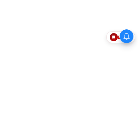
மக்களுக்காக அவமானத்தை
Epaper
தாங்க தயார்.. பெங்களூரு விசிட்
குறித்து உதயநிதி கேள்விக்கு
முதல்வர் விஜய் பதில்