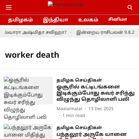
தமிழகம்
இந்தியா
உலகம்
சினிமா
 வெல்வாரா அஷ்மிதா சலிஹா?
இன்றைய ராசிபலன் 9.8.2026:
worker death
தமிழக செய்திகள்
ஓசூரில் கட்டிடங்களை
இடிக்கும்போது சுவர் சரிந்து
விழுந்து தொழிலாளி பலி
Maalaimalar
13 Dec 2025
1
min read
தமிழக செய்திகள்
பந்தலூர் அருகே யானை