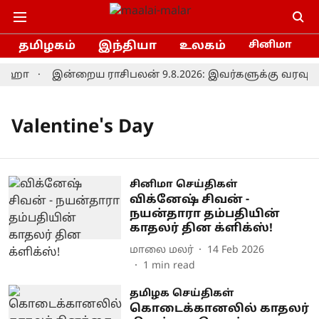
தமிழகம்
இந்தியா
உலகம்
சினிமா
லிஹா
இன்றைய ராசிபலன் 9.8.2026: இவர்களுக்கு வரவு திரு
Valentine's Day
சினிமா செய்திகள்
விக்னேஷ் சிவன் -
நயன்தாரா தம்பதியின்
காதலர் தின க்ளிக்ஸ்!
மாலை மலர்
14 Feb 2026
1
min read
தமிழக செய்திகள்
கொடைக்கானலில் காதலர்