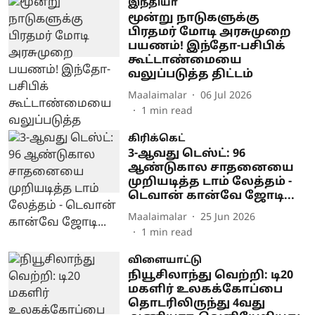
இந்தியா
மூன்று நாடுகளுக்கு
பிரதமர் மோடி அரசுமுறை
பயணம்! இந்தோ-பசிபிக்
கூட்டாண்மையை
வலுப்படுத்த திட்டம்
Maalaimalar
06 Jul 2026
1
min read
கிரிக்கெட்
3-ஆவது டெஸ்ட்: 96
ஆண்டுகால சாதனையை
முறியடித்த டாம் லேத்தம் -
டெவான் கான்வே ஜோடி...
Maalaimalar
25 Jun 2026
1
min read
விளையாட்டு
நியூசிலாந்து வெற்றி: டி20
மகளிர் உலகக்கோப்பை
தொடரிலிருந்து 4வது