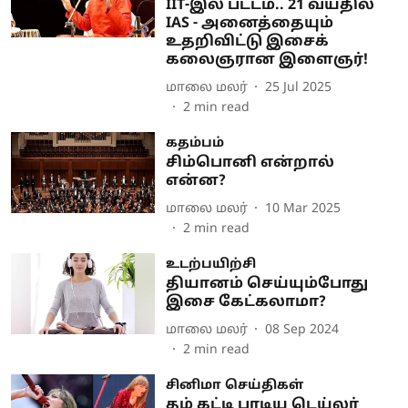
IIT-இல் பட்டம்.. 21 வயதில்
IAS - அனைத்தையும்
உதறிவிட்டு இசைக்
கலைஞரான இளைஞர்!
மாலை மலர்
25 Jul 2025
2
min read
கதம்பம்
சிம்பொனி என்றால்
என்ன?
மாலை மலர்
10 Mar 2025
2
min read
உடற்பயிற்சி
தியானம் செய்யும்போது
இசை கேட்கலாமா?
மாலை மலர்
08 Sep 2024
2
min read
சினிமா செய்திகள்
தம் கட்டி பாடிய டெய்லர்