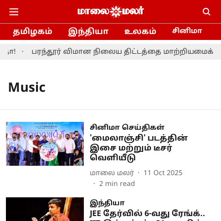
தமிழகம்
இந்தியா
உலகம்
சினிமா
தா!
பரந்தூர் விமான நிலைய திட்டத்தை மாற்றியமைக்க தம
Music
சினிமா செய்திகள்
'மைலாஞ்சி' படத்தின்
இசை மற்றும் டீசர்
வெளியீடு
மாலை மலர்
11 Oct 2025
2
min read
இந்தியா
JEE தேர்வில் 6-வது ரேங்க்..