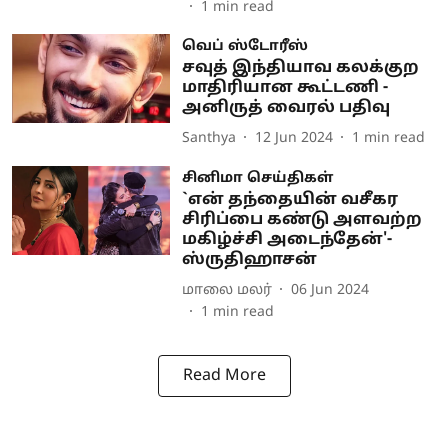
1
min read
வெப் ஸ்டோரீஸ்
சவுத் இந்தியாவ கலக்குற
மாதிரியான கூட்டணி -
அனிருத் வைரல் பதிவு
Santhya
12 Jun 2024
1
min read
சினிமா செய்திகள்
`என் தந்தையின் வசீகர
சிரிப்பை கண்டு அளவற்ற
மகிழ்ச்சி அடைந்தேன்'-
ஸ்ருதிஹாசன்
மாலை மலர்
06 Jun 2024
1
min read
Read More