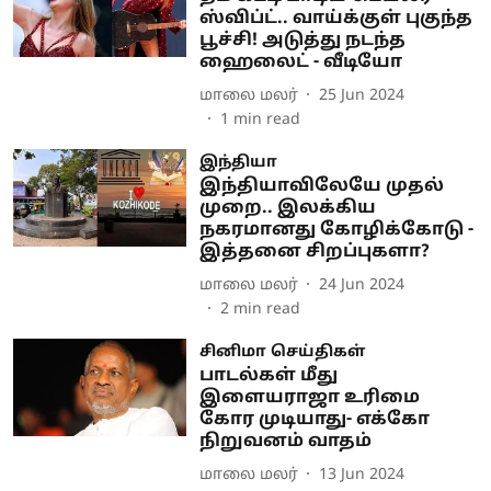
ஸ்விப்ட்.. வாய்க்குள் புகுந்த
பூச்சி! அடுத்து நடந்த
ஹைலைட் - வீடியோ
மாலை மலர்
25 Jun 2024
1
min read
இந்தியா
இந்தியாவிலேயே முதல்
முறை.. இலக்கிய
நகரமானது கோழிக்கோடு -
இத்தனை சிறப்புகளா?
மாலை மலர்
24 Jun 2024
2
min read
சினிமா செய்திகள்
பாடல்கள் மீது
இளையராஜா உரிமை
கோர முடியாது- எக்கோ
நிறுவனம் வாதம்
மாலை மலர்
13 Jun 2024