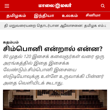
தமிழகம்
இந்தியா
உலகம்
சினிமா
ரையறை தொடர்பான ஆலோசனை: தமிழக எம்.பி.க்களுக்கு மு
கதம்பம்
சிம்பொனி என்றால் என்ன?
80 முதல் 120 இசைக் கலைஞர்கள் வரை ஒரு
அரங்கத்தில் இதை இசைக்க
வேண்டும்.சிம்பொனி இசையை
ஸ்டுடியோவுக்கு உள்ளே உருவாக்கி பின்னர்
அதை வெளியிடக் கூடாது.