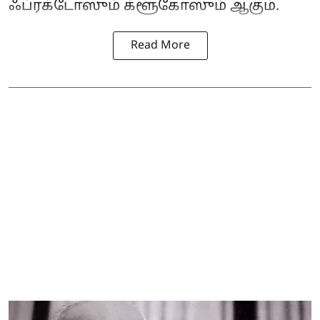
ஃப்ரக்டோஸும் க்ளூகோஸும் ஆகும்.
Read More