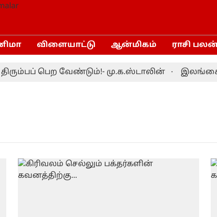
னிமா
விளையாட்டு
ஆன்மிகம்
ராசி பலன
ம்பப் பெற வேண்டும்!- மு.க.ஸ்டாலின்
இலங்கைக்கு