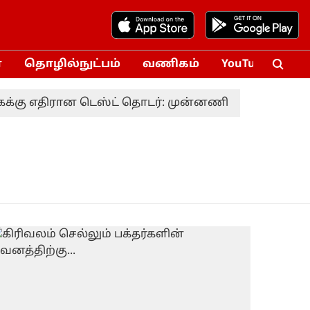
்
தொழில்நுட்பம்
வணிகம்
YouTube
Vox
 எதிரான டெஸ்ட் தொடர்: முன்னணி வீரர் திடீர் விலக