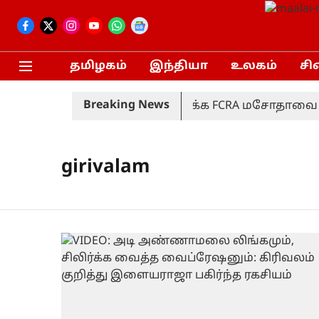
தமிழகம்
இந்தியா
உலகம்
சி
Breaking News
சிறுபான்மையினர் நலன் காக்க FCRA மசோதாவை திரு
girivalam