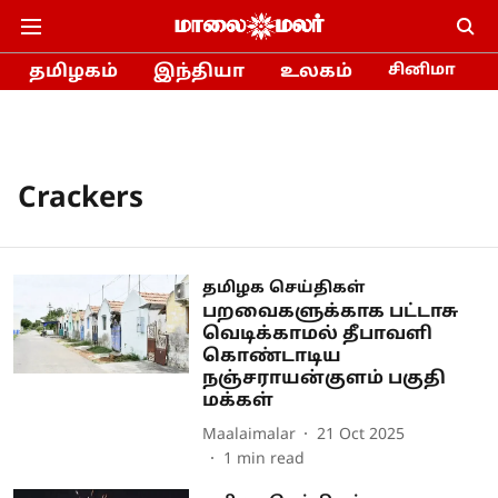
தமிழகம்
இந்தியா
உலகம்
சினிமா
Crackers
தமிழக செய்திகள்
பறவைகளுக்காக பட்டாசு
வெடிக்காமல் தீபாவளி
கொண்டாடிய
நஞ்சராயன்குளம் பகுதி
மக்கள்
Maalaimalar
21 Oct 2025
1
min read