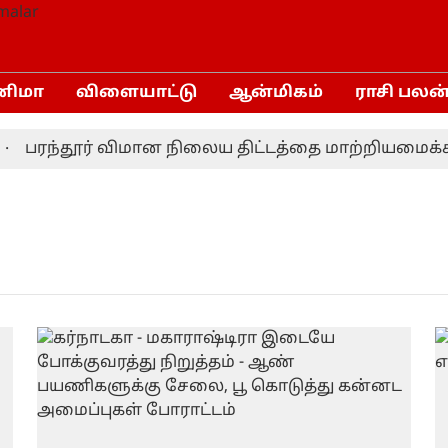
னிமா
விளையாட்டு
ஆன்மிகம்
ராசி பலன
பரந்தூர் விமான நிலைய திட்டத்தை மாற்றியமைக்க தம