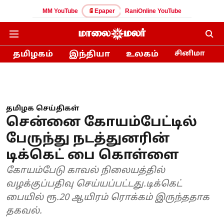
MM YouTube
Epaper
RaniOnline YouTube
தமிழகம்
இந்தியா
உலகம்
சினிமா
தமிழக செய்திகள்
சென்னை கோயம்பேட்டில்
பேருந்து நடத்துனரின்
டிக்கெட் பை கொள்ளை
கோயம்பேடு காவல் நிலையத்தில்
வழக்குப்பதிவு செய்யப்பட்டது.டிக்கெட்
பையில் ரூ.20 ஆயிரம் ரொக்கம் இருந்ததாக
தகவல்.