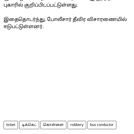
புகாரில் குறிப்பிடப்பட்டுள்ளது.
இதைதொடர்ந்து, போலீசார் தீவிர விசாரணையில்
ஈடுபட்டுள்ளனர்.
ticket
டிக்கெட்
கொள்ளை
robbery
bus conductor