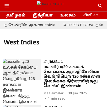
தமிழகம்
இந்தியா
உலகம்
சினிமா
ற வேண்டும்!- மு.க.ஸ்டாலின்
GOLD PRICE TODAY: தங்கம
West Indies
கிரிக்கெட்
மகளிர் டி20 உலகக்
கோப்பை: ஆஸ்திரேலியா
வெற்றிபெற 126 ரன்களை
இலக்காக நிர்ணயித்தது
வெஸ்ட் இண்டீஸ்
Maalaimalar
30 Jun 2026
1
min read