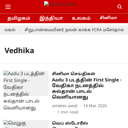
தமிழகம்
இந்தியா
உலகம்
சினிமா
விலகல்
சிறுபான்மையினர் நலன் காக்க FCRA மசோதாவை தி
Vedhika
சினிமா செய்திகள்
Aadu 3 படத்தின் First Single -
வேதிகா நடனத்தில்
சுல்தான் பாடல்
வெளியானது
மாலை மலர்
14 Mar 2026
1
min read
வெப் ஸ்டோரீஸ்