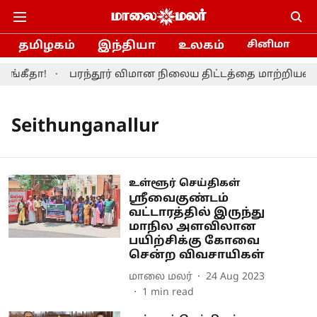
தமிழகம்
இந்தியா
உலகம்
சினிமா
ங்கீதா!
பரந்தூர் விமான நிலைய திட்டத்தை மாற்றியமைக்
Seithunganallur
உள்ளூர் செய்திகள்
ஸ்ரீவைகுண்டம்
வட்டாரத்தில் இருந்து
மாநில அளவிலான
பயிற்சிக்கு கோவை
சென்ற விவசாயிகள்
மாலை மலர்
24 Aug 2023
1
min read