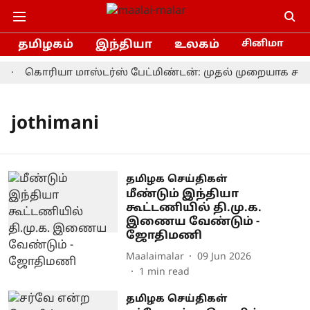
தமிழகம்
இந்தியா
உலகம்
சினிமா
கொரியா மாஸ்டர்ஸ் பேட்மிண்டன்: முதல் முறையாக சாம்
jothimani
தமிழக செய்திகள்
மீண்டும் இந்தியா
கூட்டணியில் தி.மு.க.
இணைய வேண்டும் -
ஜோதிமணி
Maalaimalar
09 Jun 2026
1
min read
தமிழக செய்திகள்