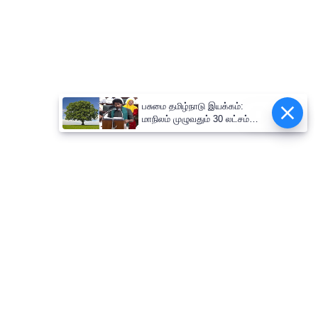
பசுமை தமிழ்நாடு இயக்கம்:
Epaper
மாநிலம் முழுவதும் 30 லட்சம்
மரக்கன்றுகள் நடும் பிரம்மாண்ட
திட்டம்!-அமைச்சர் வினோத்