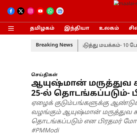
தமிழகம்
இந்தியா
உலகம்
சி
Breaking News
ச்சியில் காவலர்கள் அடுத்தடுத்து மயக்கம்- 10 பேர
செய்திகள்
ஆயுஷ்மான் மருத்துவ காப
25-ல் தொடங்கப்படும்- 
ஏழைக் குடும்பங்களுக்கு ஆண்டுக்க
வழங்கும் ஆயுஷ்மான் மருத்துவ காப்
தொடங்கப்படும் என பிரதமர் மோடி 
#PMModi