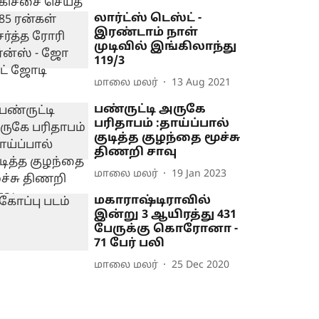
லார்ட்ஸ் டெஸ்ட் -
இரண்டாம் நாள்
முடிவில் இங்கிலாந்து
119/3
மாலை மலர்
13 Aug 2021
பண்ருட்டி அருகே
பரிதாபம் :தாய்ப்பால்
குடித்த குழந்தை மூச்சு
திணறி சாவு
மாலை மலர்
19 Jan 2023
மகாராஷ்டிராவில்
இன்று 3 ஆயிரத்து 431
பேருக்கு கொரோனா -
71 பேர் பலி
மாலை மலர்
25 Dec 2020