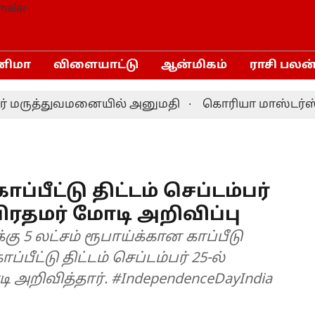
னிமா
விளையாட்டு
ஆன்மிகம்
ராசி பலன
் மருத்துவமனையில் அனுமதி
கொரியா மாஸ்டர்ஸ் பேட
்பீட்டு திட்டம் செப்டம்பர்
பிரதமர் மோடி அறிவிப்பு
ு 5 லட்சம் ரூபாய்க்கான காப்பீடு
பீட்டு திட்டம் செப்டம்பர் 25-ல்
அறிவித்தார். #IndependenceDayIndia