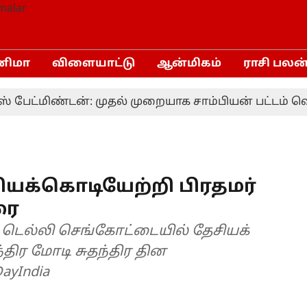
னிமா
விளையாட்டு
ஆன்மிகம்
ராசி பலன
ட்மிண்டன்: முதல் முறையாக சாம்பியன் பட்டம் வென
யக்கொடியேற்றி பிரதமர்
ரை
ி டெல்லி செங்கோட்டையில் தேசியக்
்திர மோடி சுதந்திர தின
ayIndia