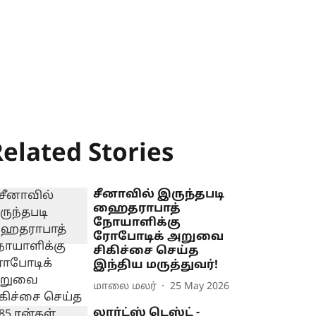
elated Stories
சீனாவில் இருந்தபடி
ஹைதராபாத்
நோயாளிக்கு
ரோபோடிக் அறுவை
சிகிச்சை செய்த
இந்திய மருத்துவர்!
மாலை மலர்
25 May 2026
லார்ட்ஸ் டெஸ்ட் -