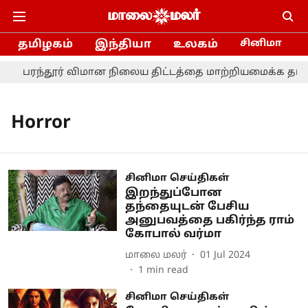
தமிழகம்
இந்தியா
உலகம்
சினிமா
பரந்தூர் விமான நிலைய திட்டத்தை மாற்றியமைக்க தமிழ்
Horror
சினிமா செய்திகள்
இறந்துப்போன
தந்தையுடன் பேசிய
அனுபவத்தை பகிர்ந்த ராம்
கோபால் வர்மா
மாலை மலர்
01 Jul 2024
1
min read
சினிமா செய்திகள்