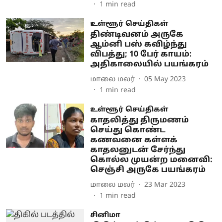
1
min read
உள்ளூர் செய்திகள்
திண்டிவனம் அருகே
ஆம்னி பஸ் கவிழ்ந்து
விபத்து; 10 பேர் காயம்:
அதிகாலையில் பயங்கரம்
மாலை மலர்
05 May 2023
1
min read
உள்ளூர் செய்திகள்
காதலித்து திருமணம்
செய்து கொண்ட
கணவனை கள்ளக்
காதலனுடன் சேர்ந்து
கொல்ல முயன்ற மனைவி:
செஞ்சி அருகே பயங்கரம்
மாலை மலர்
23 Mar 2023
1
min read
சினிமா