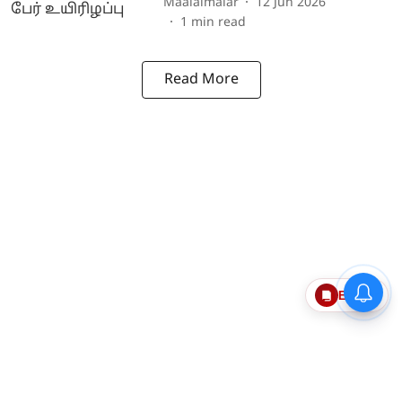
Maalaimalar
12 Jun 2026
1
min read
Read More
Epaper