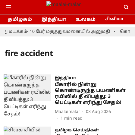
தமிழகம்
இந்தியா
உலகம்
சினிமா
்து மயக்கம்- 10 பேர் மருத்துவமனையில் அனுமதி
கொரியா
fire accident
இந்தியா
பீகாரில் நின்று
கொண்டிருந்த பயணிகள்
ரயிலில் தீ விபத்து: 3
பெட்டிகள் எரிந்து சேதம்!
Maalaimalar
03 Aug 2026
1
min read
தமிழக செய்திகள்