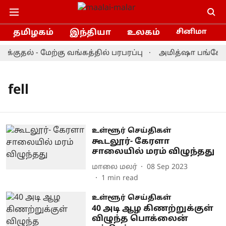
தமிழகம்
இந்தியா
உலகம்
சினிமா
க்குதல் - மேற்கு வங்கத்தில் பரபரப்பு
அமித்ஷா பங்கேற்ற 
fell
உள்ளூர் செய்திகள்
கூடலூர்- கேரளா
சாலையில் மரம் விழுந்தது
மாலை மலர்
08 Sep 2023
1
min read
உள்ளூர் செய்திகள்
40 அடி ஆழ கிணற்றுக்குள்
விழுந்த பொக்லைன்