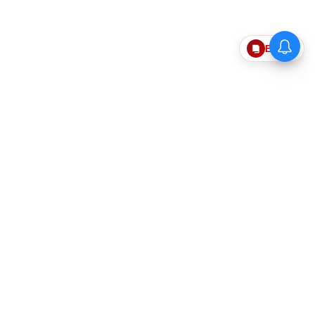
Epaper
தொடர்புகொள்ள
எங்களைப்பற்றி
விதிமுறைகளும் நிபந்தனைகளும்