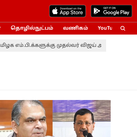
்
தொழில்நுட்பம்
வணிகம்
YouTube
Vox
பி.க்களுக்கு முதல்வர் விஜய் அழைப்பு
வங்கத