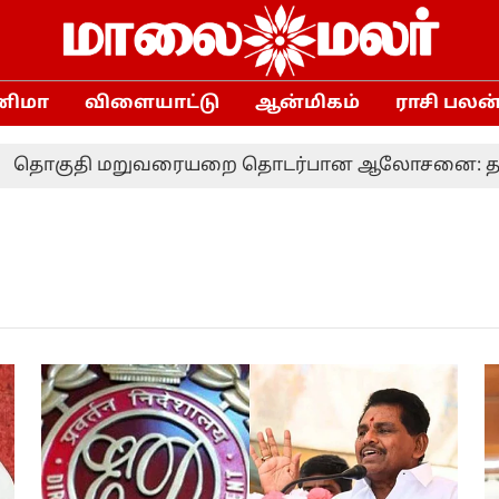
னிமா
விளையாட்டு
ஆன்மிகம்
ராசி பலன
ொகுதி மறுவரையறை தொடர்பான ஆலோசனை: தமிழக எம்.