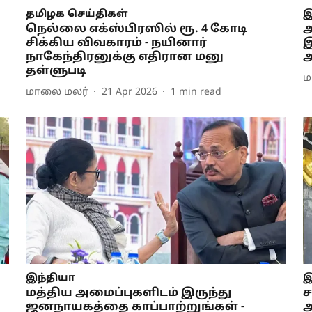
தமிழக செய்திகள்
இ
நெல்லை எக்ஸ்பிரஸில் ரூ. 4 கோடி
அ
சிக்கிய விவகாரம் - நயினார்
இ
நாகேந்திரனுக்கு எதிரான மனு
அ
தள்ளுபடி
ம
மாலை மலர்
21 Apr 2026
1
min read
இந்தியா
இ
மத்திய அமைப்புகளிடம் இருந்து
ச
ஜனநாயகத்தை காப்பாற்றுங்கள் -
அ