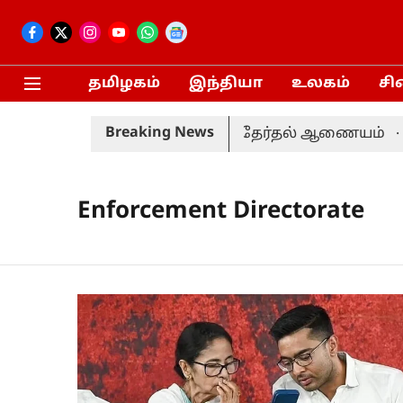
தமிழகம்
இந்தியா
உலகம்
சி
Breaking News
வரும் 20-ம் தேதி நடைபெறும்: தேர்தல் ஆணையம்
த
Enforcement Directorate