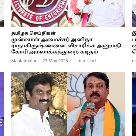
தமிழக செய்திகள்
இ
முன்னாள் அமைச்சர் அனிதா
ப
ராதாகிருஷ்ணனை விசாரிக்க அனுமதி
க
கோரி அமலாக்கத்துறை கடிதம்
க
Maalaimalar
23 May 2026
1
min read
ம