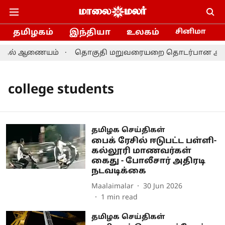
தமிழகம்
இந்தியா
உலகம்
சினிமா
ேர்தல் ஆணையம்
தொகுதி மறுவரையறை தொடர்பான ஆலோசனை:
college students
தமிழக செய்திகள்
பைக் ரேசில் ஈடுபட்ட பள்ளி-
கல்லூரி மாணவர்கள்
கைது - போலீசார் அதிரடி
நடவடிக்கை
Maalaimalar
30 Jun 2026
1
min read
தமிழக செய்திகள்