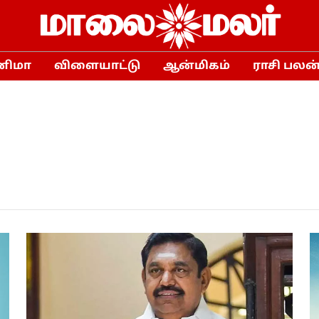
னிமா
விளையாட்டு
ஆன்மிகம்
ராசி பலன