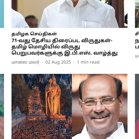
தமிழக செய்திகள்
ச
71-வது தேசிய திரைப்பட விருதுகள்-
ந
தமிழ் மொழியில் விருது
ப
பெறுபவர்களுக்கு இ.பி.எஸ். வாழ்த்து
ம
மாலை மலர்
02 Aug 2025
1
min read