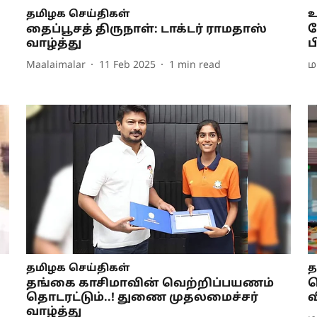
தமிழக செய்திகள்
உ
தைப்பூசத் திருநாள்: டாக்டர் ராமதாஸ்
ச
வாழ்த்து
ப
Maalaimalar
11 Feb 2025
1
min read
ம
தமிழக செய்திகள்
த
தங்கை காசிமாவின் வெற்றிப்பயணம்
ப
தொடரட்டும்..! துணை முதலமைச்சர்
வ
வாழ்த்து