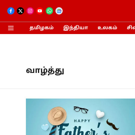
தமிழகம்
இந்தியா
உலகம்
சி
வாழ்த்து