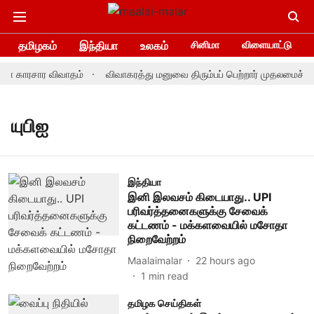
தமிழகம்
இந்தியா
உலகம்
சினிமா
விளையாட்டு
னா காரசார விவாதம்
விவாகரத்து மனுவை திரும்பப் பெற்றார் முதலமைச்சர்
யுபிஐ
இந்தியா
இனி இலவசம் கிடையாது.. UPI
பரிவர்த்தனைகளுக்கு சேவைக்
கட்டணம் - மக்களவையில் மசோதா
நிறைவேற்றம்
Maalaimalar
22 hours ago
1
min read
தமிழக செய்திகள்