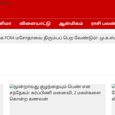
னிமா
விளையாட்டு
ஆன்மிகம்
ராசி பலன
FCRA மசோதாவை திரும்பப் பெற வேண்டும்!- மு.க.ஸ்ட