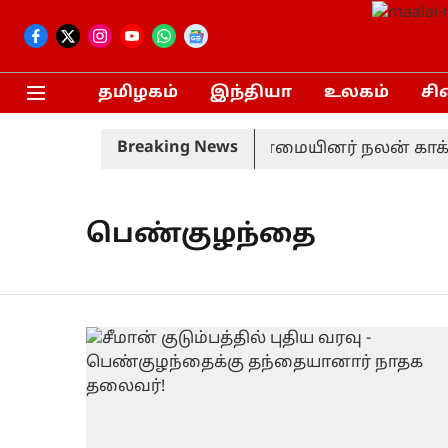
தமிழகம்
இந்தியா
உலகம்
சி
Breaking News
ர் திடீர் விலகல்
சிறுபான்மையினர் நலன் காக்க 
பெண்குழந்தை