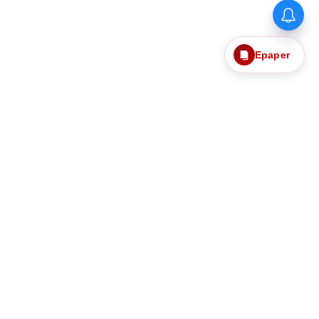
இலங்கைக்கு எதிரான டெஸ்ட் தொடர்:
முன்னணி வீரர் திடீர் விலகல்
Epaper
தொடர்புகொள்ள
எங்களைப்பற்றி
ந்தனைகளும்
தனித்தன்மை பாதுகாப்பு
Web Ad Tariff