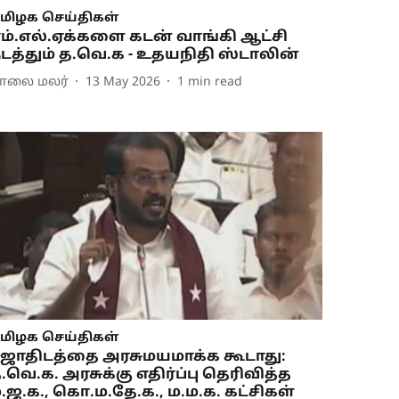
மிழக செய்திகள்
ம்.எல்.ஏக்களை கடன் வாங்கி ஆட்சி
டத்தும் த.வெ.க - உதயநிதி ஸ்டாலின்
ாலை மலர்
13 May 2026
1
min read
மிழக செய்திகள்
ோதிடத்தை அரசுமயமாக்க கூடாது:
.வெ.க. அரசுக்கு எதிர்ப்பு தெரிவித்த
.ஜ.க., கொ.ம.தே.க., ம.ம.க. கட்சிகள்