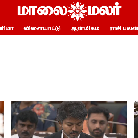
னிமா
விளையாட்டு
ஆன்மிகம்
ராசி பலன