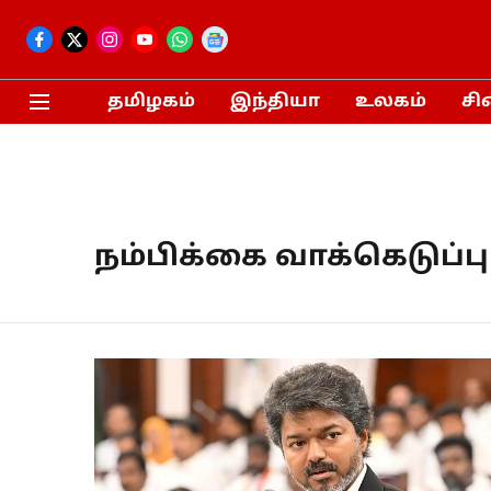
தமிழகம்
இந்தியா
உலகம்
சி
நம்பிக்கை வாக்கெடுப்பு