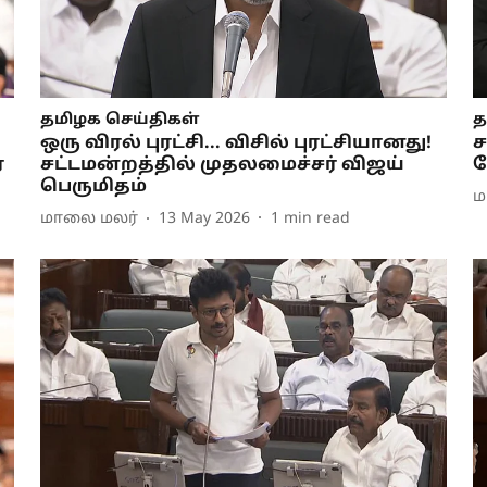
தமிழக செய்திகள்
த
ஒரு விரல் புரட்சி... விசில் புரட்சியானது!
ச
ர
சட்டமன்றத்தில் முதலமைச்சர் விஜய்
ந
பெருமிதம்
ம
மாலை மலர்
13 May 2026
1
min read