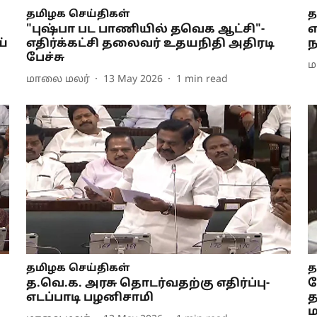
தமிழக செய்திகள்
த
"புஷ்பா பட பாணியில் தவெக ஆட்சி"-
எ
ய்
எதிர்க்கட்சி தலைவர் உதயநிதி அதிரடி
ந
பேச்சு
ம
மாலை மலர்
13 May 2026
1
min read
தமிழக செய்திகள்
த
த.வெ.க. அரசு தொடர்வதற்கு எதிர்ப்பு-
ஜ
எடப்பாடி பழனிசாமி
த
ம