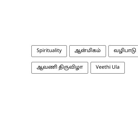
Spirituality
ஆன்மிகம்
வழிபாடு
ஆவணி திருவிழா
Veethi Ula