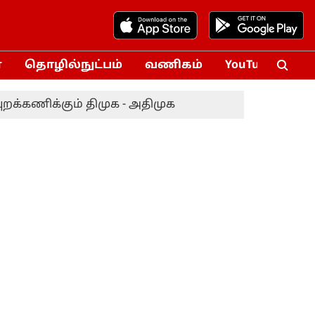
்
தொழில்நுட்பம்
வணிகம்
YouTube
Vox
்கணிக்கும் திமுக - அதிமுக