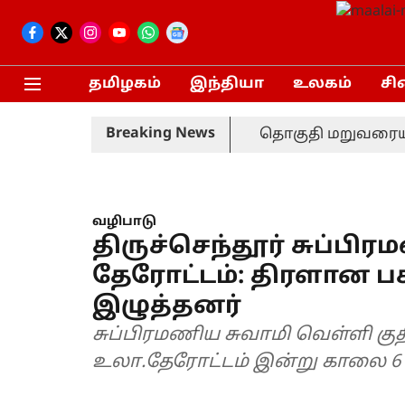
தமிழகம்
இந்தியா
உலகம்
சி
Breaking News
தொகுதி மறுவரையற
வழிபாடு
திருச்செந்தூர் சுப்ப
தேரோட்டம்: திரளான பக்
இழுத்தனர்
சுப்பிரமணிய சுவாமி வெள்ளி குத
உலா.தேரோட்டம் இன்று காலை 6