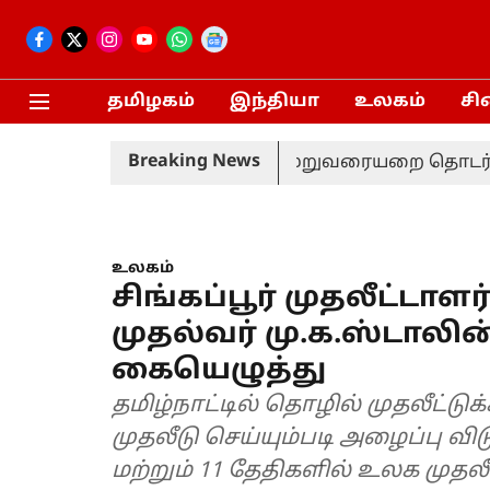
தமிழகம்
இந்தியா
உலகம்
சி
Breaking News
தல் ஆணையம்
தொகுதி மறுவரையறை தொடர்பான ஆலோச
உலகம்
சிங்கப்பூர் முதலீட்டாள
முதல்வர் மு.க.ஸ்டாலின
கையெழுத்து
தமிழ்நாட்டில் தொழில் முதலீட்டு
முதலீடு செய்யும்படி அழைப்பு வ
மற்றும் 11 தேதிகளில் உலக முதலீ