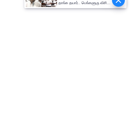
Epaper
தாங்க தயார்.. பெங்களூரு விசிட்
குறித்து உதயநிதி கேள்விக்கு
முதல்வர் விஜய் பதில்
தொடர்புகொள்ள
எங்களைப்பற்றி
விதிமுறைகளும் நிபந்தனைகளும்